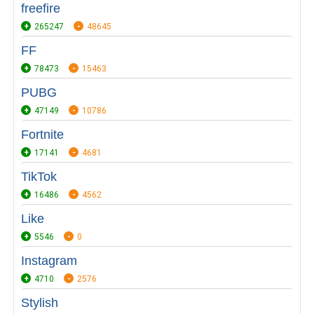
freefire
265247
48645
FF
78473
15463
PUBG
47149
10786
Fortnite
17141
4681
TikTok
16486
4562
Like
5546
0
Instagram
4710
2576
Stylish