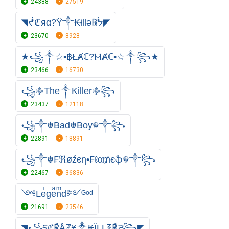
24388
27519
◥ᖫℭяα?Ÿ༒₭ɨllǝ℞ᖭ◤
23670
8928
★꧁༒☆•฿ŁȺℂ?ⲘȺℂ•☆༒꧂★
23466
16730
꧁࿇The༒Killer࿇꧂
23437
12118
꧁༒☬Bad☬Boy☬༒꧂
22891
18891
꧁༒☬₣ℜøźєη•₣ℓα₥єֆ☬༒꧂
22467
36836
༺Leͥgeͣnͫd༻ᴳᵒᵈ
21691
23546
◥꧁དℭ℟Åℤ¥༒₭ÏḼḼ℥℟ཌ꧂◤