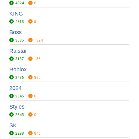
4324
0
KING
4313
5
Boss
3585
1324
Raistar
3187
156
Roblox
2436
895
2024
2345
0
Styles
2345
0
SK
2298
846