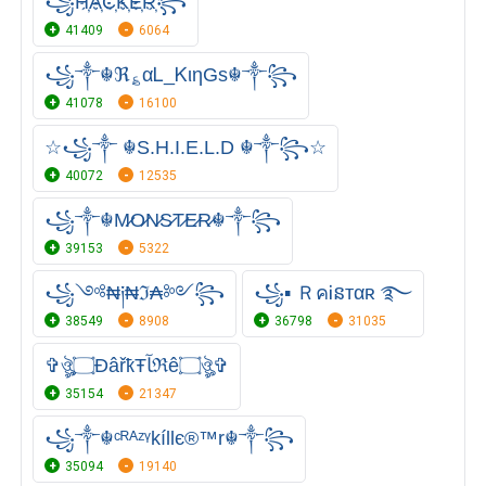
꧁H҉A҉C҉K҉E҉R҉꧂
41409
6064
꧁༒☬ℜ؏αᏞ_ᏦιηGs☬༒꧂
41078
16100
☆꧁༒ ☬S.H.I.E.L.D ☬༒꧂☆
40072
12535
꧁༒☬M̷O̷N̷S̷T̷E̷R̷☬༒꧂
39153
5322
꧁༺₦༏₦ℑ₳༻꧂
꧁▪ ＲคᎥនтαʀ ࿐
38549
8908
36798
31035
✞ঔৣ۝ÐâřҟŦﺂℜê۝ঔৣ✞
35154
21347
꧁༒☬ᶜᴿᴬᶻᵞkíllє®™r☬༒꧂
35094
19140