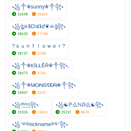
꧁༒☬sunny☬༒꧂
32698
30663
꧁ঔৣ☠︎$℧℩ℭℹ︎ⅆ❦☠︎ঔৣ꧂
28635
11749
?ｓｕｎｆｌｏｗｅｒ?
28137
2744
꧁༒☬ĶÏŁŁĚŔ☬༒꧂,
26673
9706
꧁༒☬M̷O̷N̷S̷T̷E̷R̷☬༒꧂
25897
2075
꧁ᶜ͢ᴿ͢ᴬ͢ᶻ͢ᵞ꧂
꧁☯ℙ么ℕⅅ么☯꧂
25326
15062
25237
8676
꧁༺nickname༻꧂