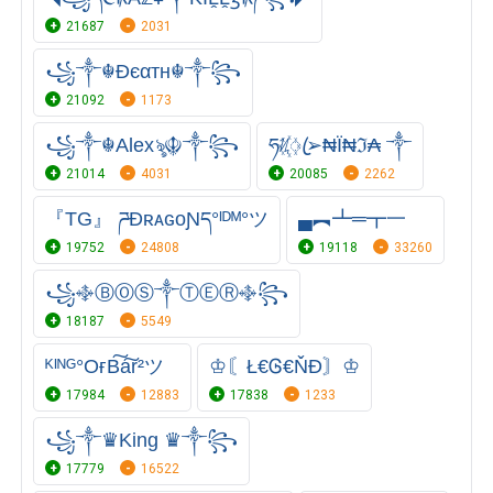
21687
2031
꧁༒☬Ðєαтн☬༒꧂
21092
1173
꧁༒☬Alexৡ☬༒꧂
ཧᜰ꙰ꦿ➢₦Ї₦ℑ₳ ༒
21014
4031
20085
2262
『TG』 ཌĐʀᴀɢᴏƝད°ᴵᴰᴹ°ツ
▄︻┻═┳一
19752
24808
19118
33260
꧁࿇ⒷⓄⓈ༒ⓉⒺⓇ࿇꧂
18187
5549
ᴷᴵᴺᴳ°OғB͠a͠r²ツ
♔〘Ł€Ꮆ€ŇĐ〙♔
17984
12883
17838
1233
꧁༒♛King ♛༒꧂
17779
16522