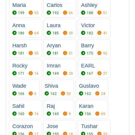
Maria
Carlos
Ashley
199
52
192
66
188
51
Anna
Laura
Victor
186
64
185
30
182
41
Harsh
Aryan
Barry
181
35
181
51
175
92
Rocky
Imran
EARL
171
16
169
20
167
27
Wade
Shiva
Gustavo
166
6
162
50
162
24
Sahil
Raj
Karan
160
16
160
9
156
69
Corazon
Jose
Tushar
156
17
155
18
155
33