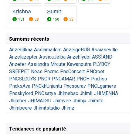
Krishna
Sumit
151
28
150
33
Surnoms récents
Anzeli4kaa
Assiamailem
AnzeigeBUG
Assiaseville
Anzelazepter
AssicaJelba
Anzehiyubi
ASSIAND
Anzefer
Assiandra
Mrcute
Kawanputra
PLYBOY
SREEPET
Ness
Pncmc
PncConcert
PNCroot
PNCSLGUYS
PNCR
PNCAMAR
PNCH
Pnchso
PncksAva
PNCkhUniantu
Pncsourav
PNCLgamers
Pncskylord
PNCsatya
Jhimebac
Jhimli
JHIMENNA
Jhimber
JHIMATSU
Jhimvee
Jhimju
Jhimito
Jhimbeere
Jhimitstudio
Jhimz
Tendances de popularité