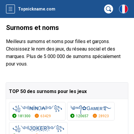
Topnickname.com
Surnoms et noms
Meilleurs surnoms et noms pour filles et garçons.
Choisissez le nom des jeux, du réseau social et des
marques. Plus de 5 000 000 de surnoms spécialement
pour vous.
TOP 50 des surnoms pour les jeux
꧁༺₦Ї₦ℑ₳༻꧂
༄ᶦᶰᵈ᭄✿Gᴀᴍᴇʀ࿐
181300
63429
120657
28923
꧁༺J꙰O꙰K꙰E꙰R꙰༻꧂