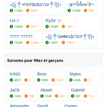
꧁༒•P£R$£B∆Y∆•༒꧂
⏤͟͟͞͞★ᴳᵒtͤeⷦtͣeꪝ࿐
17423
9965
16358
704
Lixツ
RyZe ツ
15844
10717
15289
1307
???? ?????
꧁༒Ǥ₳₦ǤֆƬᏋЯ༒꧂
15200
12503
14921
17813
Surnoms pour filles et garçons
KING
Boss
Styles
4313
5
3585
1324
2345
0
JaCk
Akash
Gabriel
1063
738
1049
612
557
112
Alexander
David
Queen