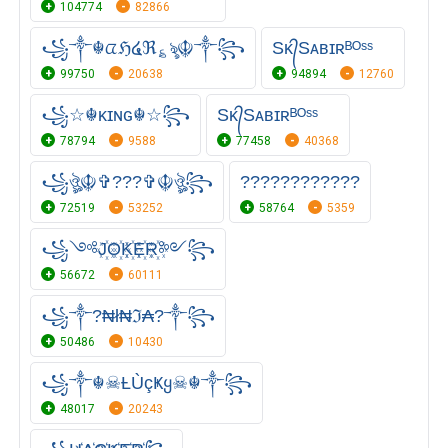
104774
82866
꧁༒☬ᤂℌ໔ℜ؏ৡ☬༒꧂
Sᴋ᭄Sᴀʙɪʀᴮᴼˢˢ
99750
20638
94894
12760
꧁☆☬κɪɴɢ☬☆꧂
Sᴋ᭄Sᴀʙɪʀᴮᴼˢˢ
78794
9588
77458
40368
꧁ঔৣ☬✞???✞☬ঔৣ꧂
????????????
72519
53252
58764
5359
꧁༺J꙰O꙰K꙰E꙰R꙰༻꧂
56672
60111
꧁⁣༒?₦ł₦ℑ₳?༒꧂
50486
10430
꧁༒☬☠Ƚ︎ÙçҜყ☠︎☬༒꧂
48017
20243