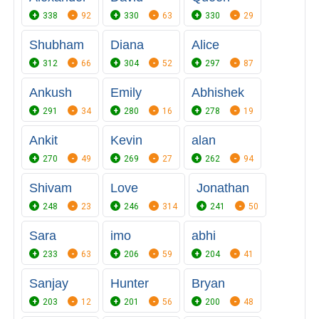
338
92
330
63
330
29
Shubham
Diana
Alice
312
66
304
52
297
87
Ankush
Emily
Abhishek
291
34
280
16
278
19
Ankit
Kevin
alan
270
49
269
27
262
94
Shivam
Love
Jonathan
248
23
246
314
241
50
Sara
imo
abhi
233
63
206
59
204
41
Sanjay
Hunter
Bryan
203
12
201
56
200
48